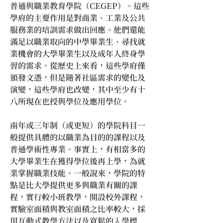
普通與職業教育學院（CEGEP）。這些
學府的主要作用是對商業、工業及公共
服務業的培訓需求做出回應。他們還能
滿足以職業取向的中學畢業生、尋找就
業機會的大學畢業生以及成年人終身學
習的需求。從歷史上來看，這些學府僅
頒發文憑，但是隨著社區需求的變化及
演變，這些學府也改變，其中至少有十
八所現在也授與學位及應用學位。
兩年或三年制（或更短）的學院科目一
般提供具體的以職業為目的的課程以及
普通學術性專業。事實上，有相當多的
大學畢業生在獲得學位後再上學，為就
業掌握職業技能。一般說來，學院的特
點是比大學提供更多與職業有關的課
程，實行較小班教學，開設校外課程，
實驗室面積與教室面積之比率較大，採
用互動式教學方法以及寬鬆的入學標