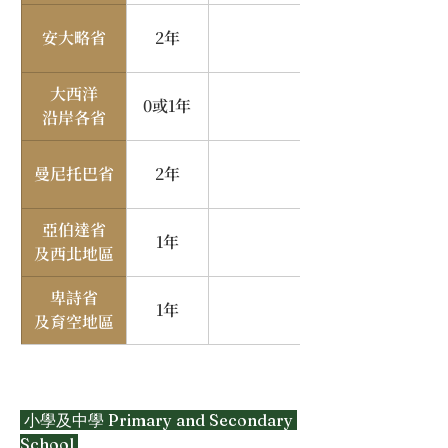
安大略省
2年
大西洋
0或1年
沿岸各省
曼尼托巴省
2年
亞伯達省
1年
及西北地區
卑詩省
1年
及育空地區
 小學及中學 Primary and Secondary 
School 