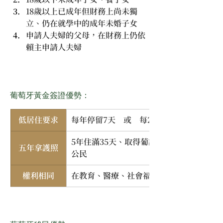
18歲以上已成年但財務上尚未獨
立、仍在就學中的成年未婚子女
申請人夫婦的父母，在財務上仍依
賴主申請人夫婦
葡萄牙黃金簽證優勢：
低居住要求
每年停留7天　或　每2年停留14天即可
5年住滿35天、取得葡語A2級資格(線上課程
五年拿護照
公民
權利相同
在教育、醫療、社會福利上，與所有葡萄牙