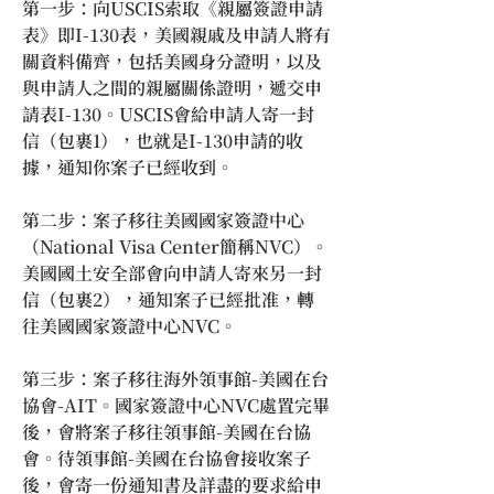
第一步：向USCIS索取《親屬簽證申請
表》即I-130表，美國親戚及申請人將有
關資料備齊，包括美國身分證明，以及
與申請人之間的親屬關係證明，遞交申
請表I-130。USCIS會給申請人寄一封
信（包裹1），也就是I-130申請的收
據，通知你案子已經收到。
第二步：案子移往美國國家簽證中心
（National Visa Center簡稱NVC）。
美國國土安全部會向申請人寄來另一封
信（包裹2），通知案子已經批准，轉
往美國國家簽證中心NVC。
第三步：案子移往海外領事館-美國在台
協會-AIT。國家簽證中心NVC處置完畢
後，會將案子移往領事館-美國在台協
會。待領事館-美國在台協會接收案子
後，會寄一份通知書及詳盡的要求給申