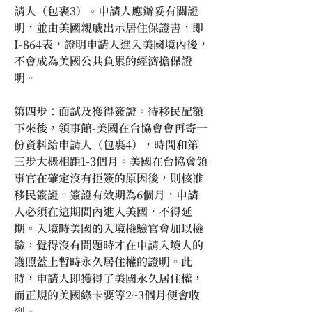
請人（包裹3）。申請人應辦妥有關證
明，並由美國親戚出示居住保證書，即
I-864表，證明申請人進入美國境內後，
不會成為美國公共負累的經濟擔保證
明。
第四步：面試及獲得簽證。待移民配額
下來後，領事館-美國在台協會會再寄一
份資料給申請人（包裹4），時間和第
三步大概相距1-3個月。美國在台協會領
事官在確定沒有拒簽的原因後，則核准
移民簽證。簽證有效期為6個月，申請
人必須在這期間內進入美國，不得延
期。入境時美國的入境檢驗官會加以檢
驗，覺得沒有問題時才在申請入境人的
護照蓋上暫時永久居住權的證明。此
時，申請人即獲得了美國永久居住權，
而正規的美國綠卡要等2~3個月便會收
到。