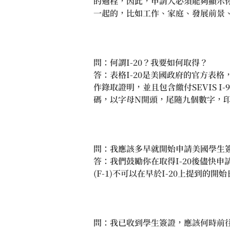
的過程，因此，申請人必須能夠顯示
一起的，比如工作、家庭、發展前景
問：何謂I-20？我要如何取得？
答：表格I-20是美國政府的官方表格
作錄取證明，並且包含繳付SEVIS I
碼，以字母N開頭，尾隨九個數字，
問：我應該多早就開始申請美國學生
答：我們鼓勵你在取得I-20後儘快
(F-1)不可以在早於I-20上提到的開
問：我已收到學生簽證，應該何時前