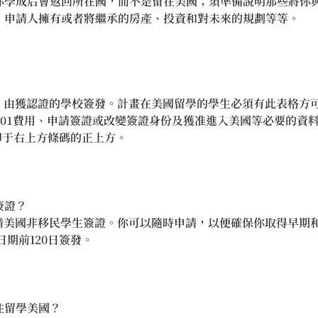
你學成后會返回所在國，而不是留在美國；須準備說明那些將你
、申請人擁有或者將繼承的房產、投資和對未來的規劃等等。
，由獲認證的學校簽發。計畫在美國留學的學生必須有此表格方可取得
-901費用、申請簽證或改變簽證身份及獲准進入美國等必要的資料。
印于右上方條碼的正上方。
簽證？
申請美國非移民學生簽證。你可以隨時申請，以便確保你取得早期
始日期前120日簽發。
往留學美國？