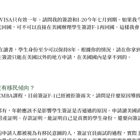
但VISA只有效一年。請問我的簽證和I-20今年七月到期。如果
夏天回國，可不可以直接在美國辦理學生簽證F-1再回國。這樣我
在讀書，學生身份至少可以保持8年。根據你的情況，請在你拿到新
生簽證只能在美國以外的地方申請，在美國國內是拿不到的。
沒有移民傾向？
EMBA課程，目前簽証F-1已經被拒簽兩次，請問是什麼原因導
都有，年齡應該不是影響學生簽証是否通過的原因。申請讀美國
了房產証明、存款証明，能証明自己是真實的學生身份，還要向簽
的申請人都被視為有移民意圖的人，簽証官員面試的過程，實際