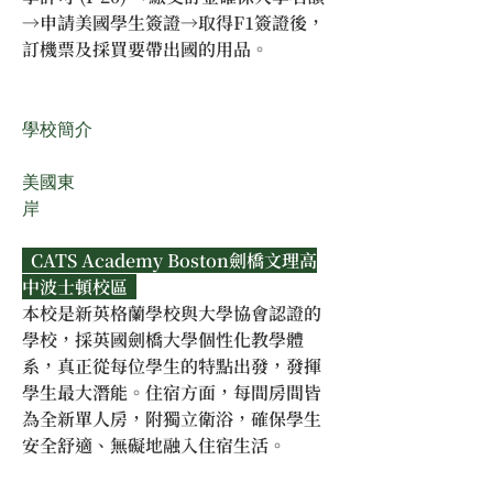
→申請美國學生簽證→取得F1簽證後，
訂機票及採買要帶出國的用品。
學校簡介
美國東
岸
  CATS Academy Boston劍橋文理高
中波士頓校區  
本校是新英格蘭學校與大學協會認證的
學校，採英國劍橋大學個性化教學體
系，真正從每位學生的特點出發，發揮
學生最大潛能。住宿方面，每間房間皆
為全新單人房，附獨立衛浴，確保學生
安全舒適、無礙地融入住宿生活。