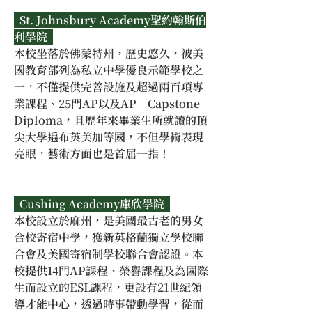
  St. Johnsbury Academy聖約翰斯伯
利學院  
本校坐落於佛蒙特州，歷史悠久，被美
國教育部列為私立中學優良示範學校之
一，不僅提供完善設施及超過兩百項專
業課程、25門AP以及AP　Capstone 
Diploma，且歷年來畢業生所就讀的頂
尖大學遍布英美加等國，不但學術表現
亮眼，藝術方面也是首屈一指！
  Cushing Academy庫欣學院  
本校設立於麻州，是美國最古老的男女
合校寄宿中學，獲新英格蘭獨立學校聯
合會及美國寄宿制學校聯合會認證。本
校提供14門AP課程、榮譽課程及為國際
生而設立的ESL課程，更設有21世紀領
導才能中心，透過時事帶動學習，從而