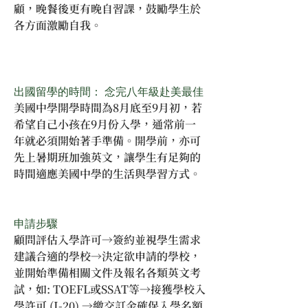
顧，晚餐後更有晚自習課，鼓勵學生於
各方面激勵自我。
出國留學的時間： 念完八年級赴美最佳
美國中學開學時間為8月底至9月初，若
希望自己小孩在9月份入學，通常前一
年就必須開始著手準備。開學前，亦可
先上暑期班加強英文，讓學生有足夠的
時間適應美國中學的生活與學習方式。
申請步驟
顧問評估入學許可→簽約並視學生需求
建議合適的學校→決定欲申請的學校，
並開始準備相關文件及報名各類英文考
試，如: TOEFL或SSAT等→接獲學校入
學許可 (I-20) →繳交訂金確保入學名額