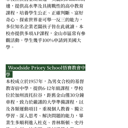
邊，提供高水準及具挑戰性的高中教育
課程，培養學生公正、正確判斷、富好
奇心、探索世界並可舉一反三的能力，
多位知名企業老闆孩子皆在此就讀。本
校亦提供多項AP課程，金山市區常有參
觀活動。學生幾乎100%申請到美國大
學。
  Woodside Priory School悟賽教會中
學  
本校成立於1957年，為男女合校的基督
教寄宿中學，提供6-12年級課程，學校
位於加州波托拉谷，距舊金山僅30分鐘
車程，致力於嚴謹的大學準備課程，以
及各類運動項目，重視個人教養、獨立
學習、深入思考、解決問題的能力，畢
業生多順利進入杜克、普林斯頓、史丹