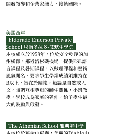
開發領導和企業家能力，接軌國際。
美國西岸
  Eldorado Emerson Private 
School 埃爾多拉多-艾默生學院  
本校成立於1958年，位於安全乾淨的加
州橘郡，鄰近洛杉磯機場，提供ESL語
言課程及暑期課程，以數理課程和藝術
風氣聞名，要求學生學業成績須維持在
B以上，旨在於關懷，無論是自然或人
文，強調互相尊重的師生關係，小班教
學，學校成為家庭的延伸，給予學生最
大的鼓勵與啟發。
  The Athenian School 雅典娜中學  
本校位於舊金山東邊，美麗的Diablo山