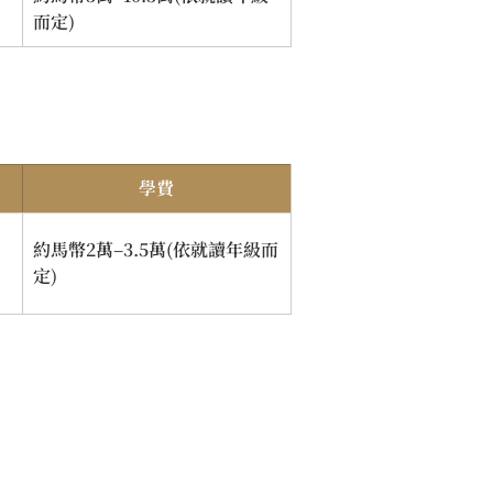
而定)
學費
約馬幣2萬–3.5萬(依就讀年級而
定)