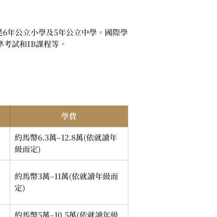
6年公立小學及5年公立中學。國際學
準考試和IB課程等。
學費
約馬幣6.3萬–12.8萬(依就讀年
級而定)
約馬幣3萬–11萬(依就讀年級而
定)
約馬幣5萬–10.5萬(依就讀年級