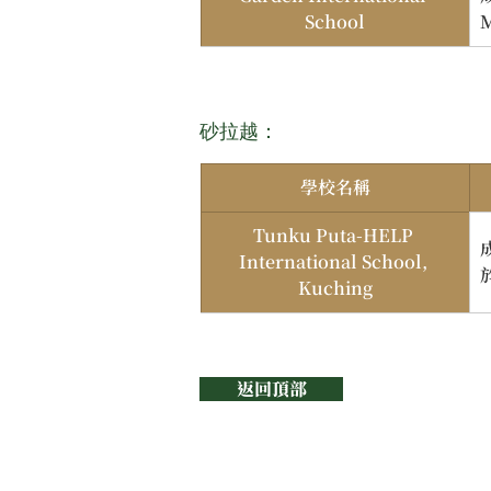
School
砂拉越：
學校名稱
Tunku Puta-HELP 
International School, 
Kuching
返回頂部