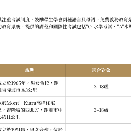
其注重考試制度，鼓勵學生學會兩種語言及母語。免費義務教育是
教育系統，提供的課程和國際性考試包括"O"水準考試、"A"水
說明
適合對象
成立於1965年，男女合校，距
3–18歲
離吉隆坡市區3公里
位於Mont’Kiara高檔住宅
區，吉隆坡的西北方，距離市中
3–18歲
心約11公里
成立於1951年，男女合校，位於