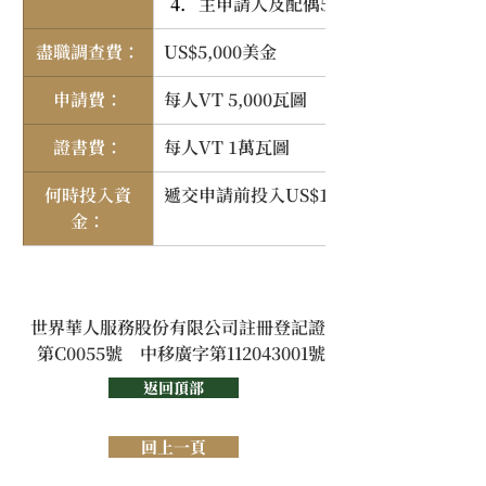
主申請人及配偶50歲以上同住的受扶
盡職調查費：
US$5,000美金
申請費：
每人VT 5,000瓦圖
證書費：
每人VT 1萬瓦圖
何時投入資
遞交申請前投入US$1萬美金，通過盡職
金：
世界華人服務股份有限公司註冊登記證
第C0055號　中移廣字第112043001號
返回頂部
回上一頁