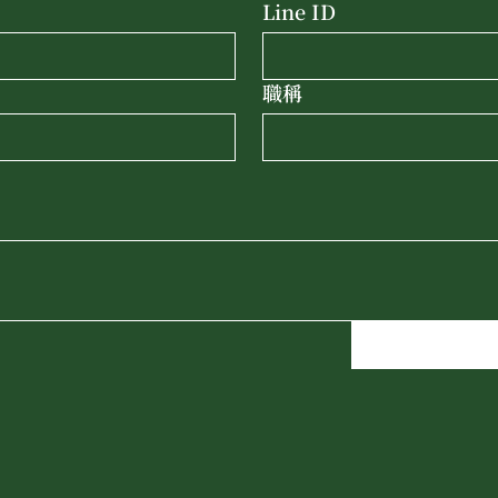
Line ID
職稱