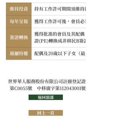
維持投資
持有工作許可期間須維持投資額，否則工作許
每年呈報
獲得工作許可後，會員必須連續5年每年出示
獲得批准的會員及其配偶、20歲以下子女（最
簽證轉換
證(PE)轉換成非移民B簽證
親屬特權
配偶及20歲以下子女（最多3名子女），將享
世界華人服務股份有限公司註冊登記證
第C0055號　中移廣字第112043001號
返回頂部
回上一頁