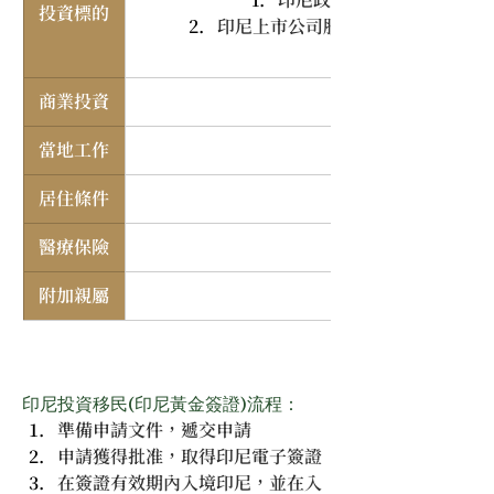
投資標的
印尼上市公司股票或共同基金
商業投資
當地工作
居住條件
醫療保險
附加親屬
配偶、18歲以下未
印尼投資移民(印尼黃金簽證)流程：
準備申請文件，遞交申請
申請獲得批准，取得印尼電子簽證
在簽證有效期內入境印尼，並在入