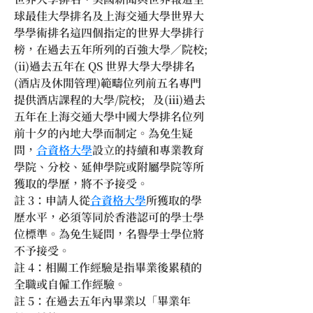
球最佳大學排名及上海交通大學世界大
學學術排名這四個指定的世界大學排行
榜，在過去五年所列的百強大學／院校;
(ii)過去五年在 QS 世界大學大學排名
(酒店及休閒管理)範疇位列前五名專門
提供酒店課程的大學/院校;   及(iii)過去
五年在上海交通大學中國大學排名位列
前十夕的內地大學而制定。為免生疑
問，
合資格大學
設立的持續和專業教育
學院、分校、延伸學院或附屬學院等所
獲取的學歷，將不予接受。
註 3：申請人從
合資格大學
所獲取的學
歷水平，必須等同於香港認可的學士學
位標準。為免生疑問，名譽學士學位將
不予接受。
註 4：相關工作經驗是指畢業後累積的
全職或自僱工作經驗。
註 5：在過去五年內畢業以「畢業年