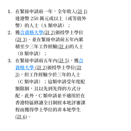
在緊接申請前一年，全年收入
(註
1)
達港幣 250 萬元或以上（或等值外
幣）的人士（A 類申請）；
獲
合資格大學
(註 2)
頒授學士學位
(註 3)
、並在緊接申請前五年內累
積至少三年工作經驗
(註 4)
的人士
（B 類申請）；
在緊接申請前五年內
(註 5)
，獲
合
資格大學
 (註 2)
頒授學士學位
(註
3)
，但工作經驗少於三年的人士
（C 類申請）；這類申請受年度配
額限制，且以先到先得的方式分
配。此外，C 類申請並不適用於在
香港特區修讀全日制經本地評審課
程而獲得學士學位的非本地學生
(註 6)
。