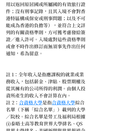
用以返回原居國或所屬國的有效旅行證
件；沒有刑事記錄，且其入境不會對香
港特區構成保安或刑事問題；以及不可
能成為香港的負擔等），並符合上文詳
列的有關資格準則，方可獲考慮發給簽
證／進入許可。入境處對這些資格準則
或會不時作出修訂而無須事先作出任何
通知，希為留意。
註 1：全年收入是指應課稅的就業或業
務收入，包括薪金、津貼、股票期權及
從其擁有的公司所得的利潤。由個人投
資所產生的收入不會計算在內。
註 2：
合資格大學
是指
合資格大學
綜合
名單（下稱「綜合名單」）載列的大學
／院校。綜合名單是勞工及福利局根據
(i)泰晤士高等教育世界大學排名、QS 
世界大學排名、美國新聞與世界報道全