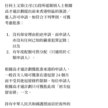
任何上文第(1)至(3)段所述類別人士根據
高才通計劃提出前來香港特區的簽證／
進入許可申請，如符合下列準則，可獲
考慮批准：
沒有保安理由拒絶申請，而申請人
亦沒有任何已知的嚴重犯罪記錄；
以及
有年度配額可供分配（只適用於 C 
類申請人）。
根據高才通計劃獲批准來港的申請人，
一般首次入境可獲准在港逗留 24 個月
而不受其他逗留條件限制。每位申請人
根據高才通計劃只可獲批此項「初次逗
留安排」一次。
持有中華人民共和國護照而居於海外的