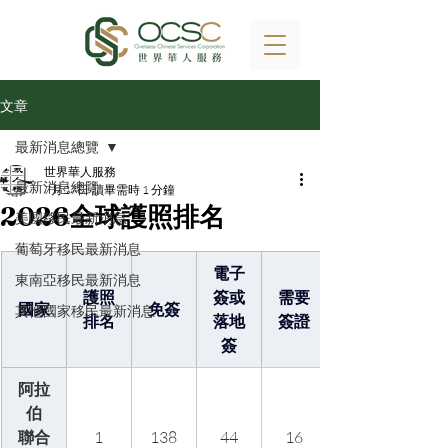
文章
最新消息總覽
世界華人服務
最新消息總覽
7月27日
讀畢需時 1 分鐘
2026全球護照排名
美國移民最新消息
葡萄牙移民最新消息
電子
東南亞移民最新消息
護照
簽或
需要
國家
免簽
其他國家移民最新消息
排名
落地
簽證
簽
阿拉
伯
聯合
1
138
44
16